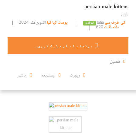
persian male kittens
بلیاں
کی طرف سے
taha
پوسٹ کیا گیا
اکتوبر 22, 2024
انفرادی
ملاحظات
620
دیکھنے کے لیے کلک کریں۔
تفصیل
رپورٹ
پسندیدہ
بانٹیں