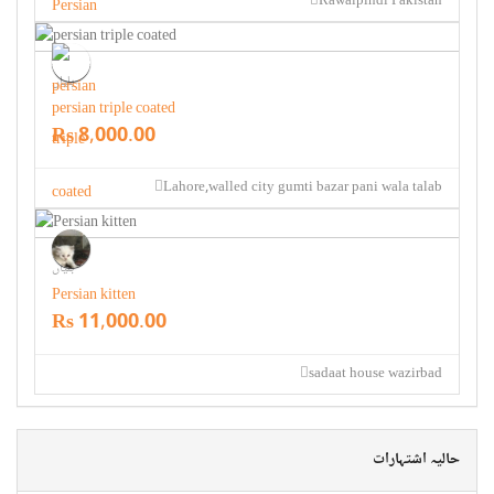
Rawalpindi Pakistan
بلیاں
persian triple coated
Rs 8,000.00
Lahore,walled city gumti bazar pani wala talab
بلیاں
Persian kitten
Rs 11,000.00
sadaat house wazirbad
حالیہ اشتہارات