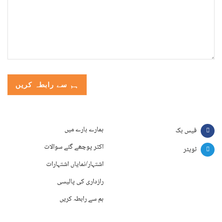
ہمارے بارے میں
فیس بک
اکثر پوچھے گئے سوالات
ٹویٹر
اشتہار/نمایاں اشتہارات
رازداری کی پالیسی
ہم سے رابطہ کریں