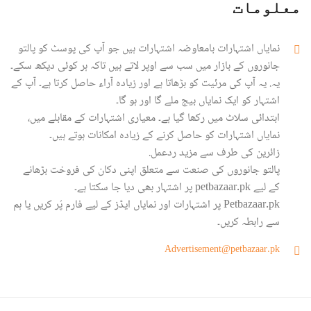
معلومات
نمایاں اشتہارات بامعاوضہ اشتہارات ہیں جو آپ کی پوسٹ کو پالتو
جانوروں کے بازار میں سب سے اوپر لاتے ہیں تاکہ ہر کوئی دیکھ سکے۔
یہ. یہ آپ کی مرئیت کو بڑھاتا ہے اور زیادہ آراء حاصل کرتا ہے۔ آپ کے
اشتہار کو ایک نمایاں بیج ملے گا اور ہو گا۔
ابتدائی سلاٹ میں رکھا گیا ہے۔ معیاری اشتہارات کے مقابلے میں،
نمایاں اشتہارات کو حاصل کرنے کے زیادہ امکانات ہوتے ہیں۔
زائرین کی طرف سے مزید ردعمل.
پالتو جانوروں کی صنعت سے متعلق اپنی دکان کی فروخت بڑھانے
کے لیے petbazaar.pk پر اشتہار بھی دیا جا سکتا ہے۔
Petbazaar.pk پر اشتہارات اور نمایاں ایڈز کے لیے فارم پُر کریں یا ہم
سے رابطہ کریں۔
Advertisement@petbazaar.pk