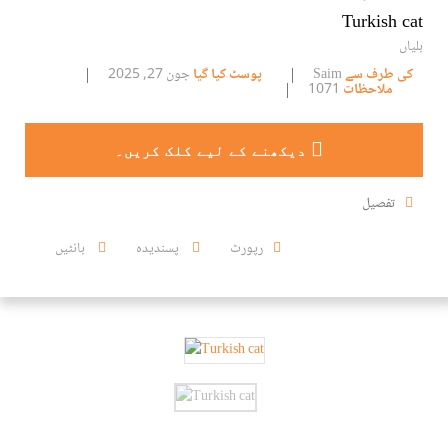
Turkish cat
بلیاں
کی طرف سے
Saim
پوسٹ کیا گیا
جون 27, 2025
ملاحظات
1071
دیکھنے کے لیے کلک کریں۔
تفصیل
رپورٹ
پسندیدہ
بانٹیں