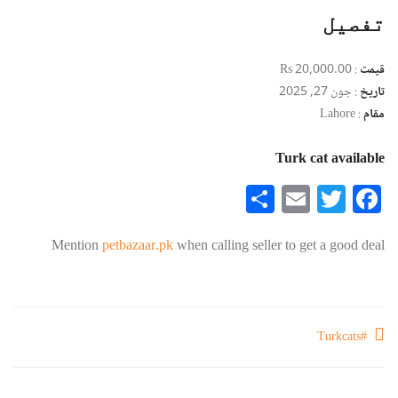
تفصیل
قیمت
:
Rs 20,000.00
تاریخ
:
جون 27, 2025
مقام
:
Lahore
Turk cat available
Share
Email
Twitter
Facebook
Mention
petbazaar.pk
when calling seller to get a good deal
#Turkcats