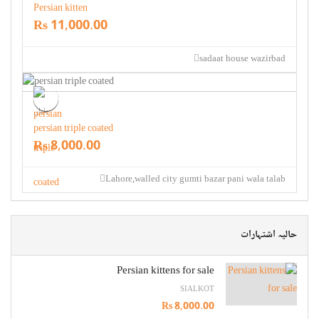
Persian kitten
Rs 11,000.00
sadaat house wazirbad
بلیاں
persian triple coated
Rs 8,000.00
Lahore,walled city gumti bazar pani wala talab
حالیہ اشتہارات
Persian kittens for sale
SIALKOT
Rs 8,000.00